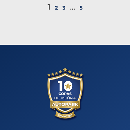
1
…
2
3
5