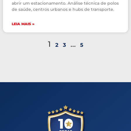
abrir um estacionamento. Análise técnica de polos
de saúde, centros urbanos e hubs de transporte.
LEIA MAIS »
1
…
2
3
5