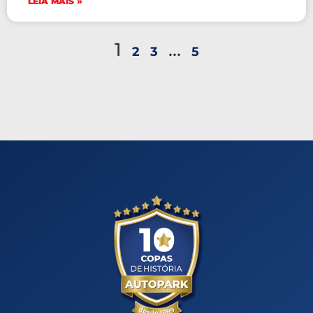
LEIA MAIS »
1
…
2
3
5